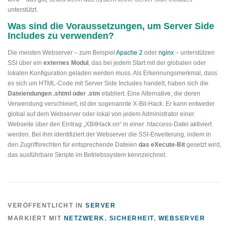
unterstützt.
Was sind die Voraussetzungen, um Server Side
Includes zu verwenden?
Die meisten Webserver – zum Beispiel
Apache 2
oder
nginx
– unterstützen
SSI über ein
externes Modul
, das bei jedem Start mit der globalen oder
lokalen Konfiguration geladen werden muss. Als Erkennungsmerkmal, dass
es sich um HTML-Code mit Server Side Includes handelt, haben sich die
Dateiendungen .shtml oder .stm
etabliert. Eine Alternative, die deren
Verwendung verschleiert, ist der sogenannte X-Bit-Hack. Er kann entweder
global auf dem Webserver oder lokal von jedem Administrator einer
Webseite über den Eintrag „XBitHack on“ in einer .htaccess-Datei aktiviert
werden. Bei ihm identifiziert der Webserver die SSI-Erweiterung, indem in
den Zugriffsrechten für entsprechende Dateien
das eXecute-Bit
gesetzt wird,
das ausführbare Skripte im Betriebssystem kennzeichnet.
VERÖFFENTLICHT IN
SERVER
MARKIERT MIT
NETZWERK
,
SICHERHEIT
,
WEBSERVER