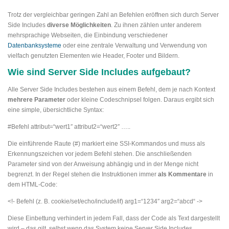
Trotz der vergleichbar geringen Zahl an Befehlen eröffnen sich durch Server
Side Includes
diverse Möglichkeiten
. Zu ihnen zählen unter anderem
mehrsprachige Webseiten, die Einbindung verschiedener
Datenbanksysteme
oder eine zentrale Verwaltung und Verwendung von
vielfach genutzten Elementen wie Header, Footer und Bildern.
Wie sind Server Side Includes aufgebaut?
Alle Server Side Includes bestehen aus einem Befehl, dem je nach Kontext
mehrere Parameter
oder kleine Codeschnipsel folgen. Daraus ergibt sich
eine simple, übersichtliche Syntax:
#Befehl attribut=“wert1″ attribut2=“wert2″ …..
Die einführende Raute (#) markiert eine SSI-Kommandos und muss als
Erkennungszeichen vor jedem Befehl stehen. Die anschließenden
Parameter sind von der Anweisung abhängig und in der Menge nicht
begrenzt. In der Regel stehen die Instruktionen immer
als Kommentare
in
dem HTML-Code:
<!- Befehl (z. B. cookie/set/echo/include/if) arg1=“1234″ arg2=“abcd“ ->
Diese Einbettung verhindert in jedem Fall, dass der Code als Text dargestellt
wird – das gilt, selbst wenn das System keine Server Side Includes