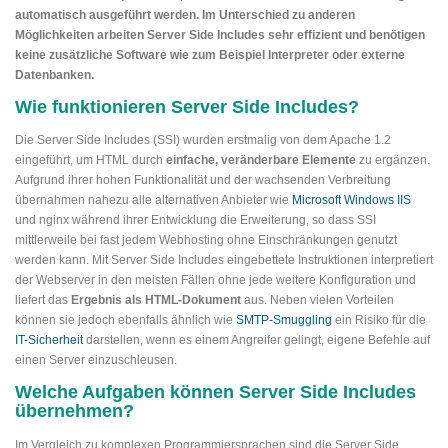
automatisch ausgeführt werden. Im Unterschied zu anderen
Möglichkeiten arbeiten Server Side Includes sehr effizient und benötigen
keine zusätzliche Software wie zum Beispiel Interpreter oder externe
Datenbanken.
Wie funktionieren Server Side Includes?
Die Server Side Includes (SSI) wurden erstmalig von dem Apache 1.2
eingeführt, um HTML durch
einfache, veränderbare Elemente
zu ergänzen.
Aufgrund ihrer hohen Funktionalität und der wachsenden Verbreitung
übernahmen nahezu alle alternativen Anbieter wie
Microsoft Windows IIS
und nginx während ihrer Entwicklung die Erweiterung, so dass SSI
mittlerweile bei fast jedem Webhosting ohne Einschränkungen genutzt
werden kann. Mit Server Side Includes eingebettete Instruktionen interpretiert
der Webserver in den meisten Fällen ohne jede weitere Konfiguration und
liefert das
Ergebnis als HTML-Dokument
aus. Neben vielen Vorteilen
können sie jedoch ebenfalls ähnlich wie
SMTP-Smuggling
ein Risiko für die
IT-Sicherheit
darstellen, wenn es einem Angreifer gelingt, eigene Befehle auf
einen Server einzuschleusen.
Welche Aufgaben können Server Side Includes
übernehmen?
Im Vergleich zu komplexen Programmiersprachen sind die Server Side