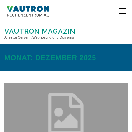
Direkt
zum
Menü
Inhalt
VAUTRON MAGAZIN
Alles zu Servern, Webhosting und Domains
STARTSEITE
MONAT:
DEZEMBER 2025