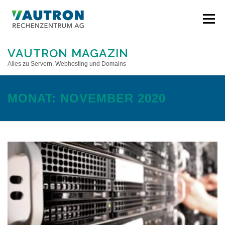
Direkt
zum
Menü
Inhalt
VAUTRON MAGAZIN
Alles zu Servern, Webhosting und Domains
STARTSEITE
MONAT:
NOVEMBER 2020