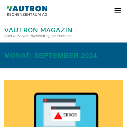
Direkt
zum
Menü
Inhalt
VAUTRON MAGAZIN
Alles zu Servern, Webhosting und Domains
STARTSEITE
MONAT:
SEPTEMBER 2024