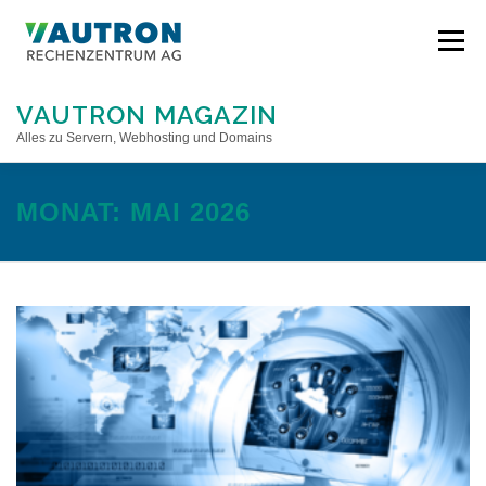
Direkt
zum
Menü
Inhalt
VAUTRON MAGAZIN
Alles zu Servern, Webhosting und Domains
STARTSEITE
MONAT:
MAI 2026