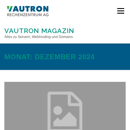
Direkt
zum
Menü
Inhalt
VAUTRON MAGAZIN
Alles zu Servern, Webhosting und Domains
STARTSEITE
MONAT:
DEZEMBER 2024