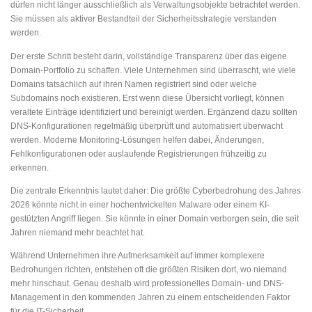
dürfen nicht länger ausschließlich als Verwaltungsobjekte betrachtet werden.
Sie müssen als aktiver Bestandteil der Sicherheitsstrategie verstanden
werden.
Der erste Schritt besteht darin, vollständige Transparenz über das eigene
Domain-Portfolio zu schaffen. Viele Unternehmen sind überrascht, wie viele
Domains tatsächlich auf ihren Namen registriert sind oder welche
Subdomains noch existieren. Erst wenn diese Übersicht vorliegt, können
veraltete Einträge identifiziert und bereinigt werden. Ergänzend dazu sollten
DNS-Konfigurationen regelmäßig überprüft und automatisiert überwacht
werden. Moderne Monitoring-Lösungen helfen dabei, Änderungen,
Fehlkonfigurationen oder auslaufende Registrierungen frühzeitig zu
erkennen.
Die zentrale Erkenntnis lautet daher: Die größte Cyberbedrohung des Jahres
2026 könnte nicht in einer hochentwickelten Malware oder einem KI-
gestützten Angriff liegen. Sie könnte in einer Domain verborgen sein, die seit
Jahren niemand mehr beachtet hat.
Während Unternehmen ihre Aufmerksamkeit auf immer komplexere
Bedrohungen richten, entstehen oft die größten Risiken dort, wo niemand
mehr hinschaut. Genau deshalb wird professionelles Domain- und DNS-
Management in den kommenden Jahren zu einem entscheidenden Faktor
für die IT-Sicherheit.