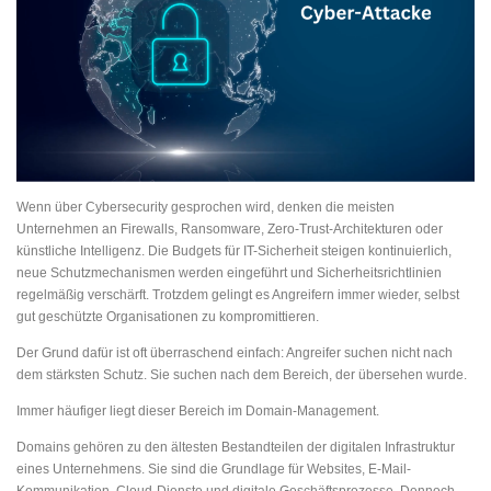
Wenn über Cybersecurity gesprochen wird, denken die meisten
Unternehmen an Firewalls, Ransomware, Zero-Trust-Architekturen oder
künstliche Intelligenz. Die Budgets für IT-Sicherheit steigen kontinuierlich,
neue Schutzmechanismen werden eingeführt und Sicherheitsrichtlinien
regelmäßig verschärft. Trotzdem gelingt es Angreifern immer wieder, selbst
gut geschützte Organisationen zu kompromittieren.
Der Grund dafür ist oft überraschend einfach: Angreifer suchen nicht nach
dem stärksten Schutz. Sie suchen nach dem Bereich, der übersehen wurde.
Immer häufiger liegt dieser Bereich im Domain-Management.
Domains gehören zu den ältesten Bestandteilen der digitalen Infrastruktur
eines Unternehmens. Sie sind die Grundlage für Websites, E-Mail-