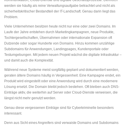
Kommunikation, Cloud-Dienste und digitale Geschäftsprozesse. Dennoch
werden sie häufig als reine Verwaltungsaufgabe betrachtet und nicht als
sicherheitskritischer Bestandteil der IT-Landschaft. Genau darin liegt das
Problem.
Viele Unternehmen besitzen heute nicht nur eine oder zwei Domains. Im
Laufe der Jahre entstehen durch Marketingkampagnen, neue Produkte,
Tochtergesellschaften, Übernahmen oder internationale Expansion oft
Dutzende oder sogar Hunderte von Domains. Hinzu kommen unzählige
Subdomains für Anwendungen, Landingpages, Kundenportale oder
Testumgebungen. Mit jedem neuen Projekt wächst die digitale Infrastruktur –
und damit auch die Komplexität.
Während neue Systeme meist sorgfältig geplant und dokumentiert werden,
geraten ältere Domains häufig in Vergessenheit. Eine Kampagne endet, ein
Produkt wird eingestellt oder eine Anwendung wird durch eine modernere
Lösung ersetzt. Die Domain bleibt jedoch bestehen. Oft bleiben auch DNS-
Einträge aktiv, die weiterhin auf Server oder Cloud-Dienste verweisen, die
längst nicht mehr genutzt werden.
Genau diese vergessenen Einträge sind für Cyberkriminelle besonders
interessant.
Denn aus Sicht eines Angreifers sind verwaiste Domains und Subdomains