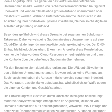
ideale Angriffspunkte. Sie genießen das Vertrauen einer etablierten
Unternehmensmarke, werden von Sicherheitsverantwortlichen häufig nicht
überwacht und können oftmals ohne großen Aufwand übernommen oder
missbraucht werden. Während Unternehmen enorme Ressourcen in die
Absicherung ihrer produktiven Systeme investieren, bleiben solche digitalen
Altlasten oft jahrelang unentdeckt.
Besonders gefährlich wird dieses Szenario bei sogenannten Subdomain-
Takeovers. Dabei verweist eine Subdomain eines Unternehmens auf einen
Cloud-Dienst, der irgendwann deaktiviert oder gekündigt wurde. Der DNS-
Eintrag bleibt jedoch bestehen. Erkennt ein Angreifer diese Konstellation,
kann er die freigewordene Cloud-Ressource erneut registrieren und damit
die Kontrolle über die betreffende Subdomain übernehmen.
Für den Besucher sieht dabei alles legitim aus. Die URL enthält weiterhin
den offiziellen Unternehmensnamen. Browser zeigen keine Warnung an.
Suchmaschinen haben die Adresse möglicherweise sogar noch indexiert.
Das Vertrauen, das die Marke aufgebaut hat, wird plötzlich zur Waffe gegen
die eigenen Kunden und Geschäftspartner.
Die Entwicklung wird zusätzlich durch künstliche Intelligenz beschleunigt.
Moderne Analysewerkzeuge ermöglichen es Angreifern, Millionen von
Domains automatisiert auf Fehlkonfigurationen, verwaiste DNS-Einträge und
potenzielle Übernahmemöglichkeiten zu untersuchen. Aufgaben, die früher