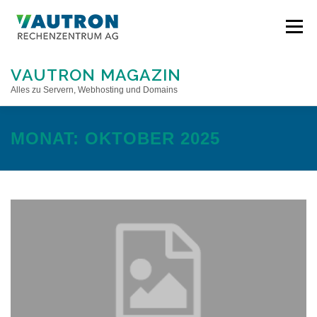
Direkt
zum
Menü
Inhalt
VAUTRON MAGAZIN
Alles zu Servern, Webhosting und Domains
STARTSEITE
MONAT:
OKTOBER 2025