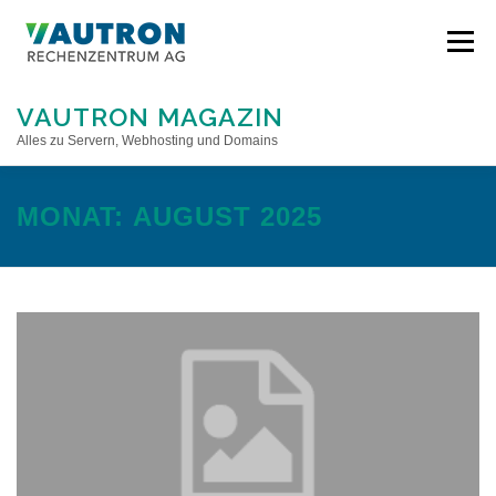
Direkt
zum
Menü
Inhalt
VAUTRON MAGAZIN
Alles zu Servern, Webhosting und Domains
STARTSEITE
MONAT:
AUGUST 2025