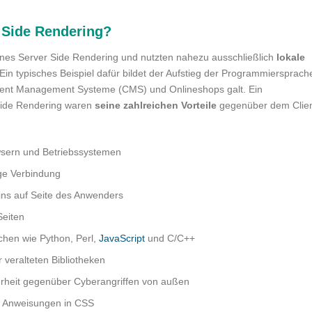
r Side Rendering?
nes Server Side Rendering und nutzten nahezu ausschließlich
lokale
Ein typisches Beispiel dafür bildet der Aufstieg der Programmiersprach
Content Management Systeme (CMS) und Onlineshops galt. Ein
 Side Rendering waren
seine zahlreichen Vorteile
gegenüber dem Clie
owsern und Betriebssystemen
ige Verbindung
-ins auf Seite des Anwenders
Seiten
chen wie Python, Perl,
JavaScript
und C/C++
r veralteten Bibliotheken
herheit gegenüber Cyberangriffen von außen
ch Anweisungen in CSS