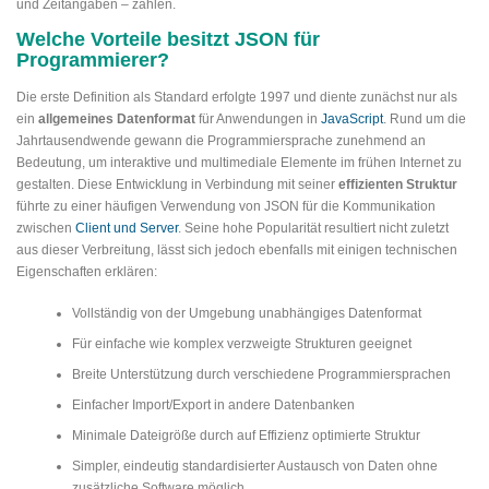
und Zeitangaben – zählen.
Welche Vorteile besitzt JSON für
Programmierer?
Die erste Definition als Standard erfolgte 1997 und diente zunächst nur als
ein
allgemeines Datenformat
für Anwendungen in
JavaScript
. Rund um die
Jahrtausendwende gewann die Programmiersprache zunehmend an
Bedeutung, um interaktive und multimediale Elemente im frühen Internet zu
gestalten. Diese Entwicklung in Verbindung mit seiner
effizienten Struktur
führte zu einer häufigen Verwendung von JSON für die Kommunikation
zwischen
Client und Server
. Seine hohe Popularität resultiert nicht zuletzt
aus dieser Verbreitung, lässt sich jedoch ebenfalls mit einigen technischen
Eigenschaften erklären:
Vollständig von der Umgebung unabhängiges Datenformat
Für einfache wie komplex verzweigte Strukturen geeignet
Breite Unterstützung durch verschiedene Programmiersprachen
Einfacher Import/Export in andere Datenbanken
Minimale Dateigröße durch auf Effizienz optimierte Struktur
Simpler, eindeutig standardisierter Austausch von Daten ohne
zusätzliche Software möglich