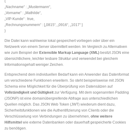
{
„Nachname“ : „Mustermann“,
„Vorname“ : „Mathilde“,
„VIP-Kunde“ : true,
„Rechnungsnummern“ : [„0815“, „0916“, „1017“ ]
}
Die Datei kann wahlweise lokal gespeichert vorliegen oder über ein
Netzwerk von einem Server übermittelt werden. Im Vergleich zu Alternativen
wie zum Beispiel der
Extensible Markup Language (XML)
besitzt JSON eine
übersichtlichere, leichter lesbare Struktur und verwendet bei gleichem
Informationsgehalt weniger Zeichen.
Entsprechend dem individuellen Bedarf kann ein Anwender das Datenformat
um verschiedene Funktionen erweitern. So steht beispielsweise mit JSON
Schema eine Möglichkeit für die Überprüfung von Datensätzen auf
Vollständigkeit und Gültigkeit
zur Verfügung. Mit dem sogenannten Padding
(JSONP) ist eine domainübergreifende Abfrage aus unterschiedlichen
Quellen möglich. Das JSON Web Token (JWT) wiederum dient dazu,
Sicherheitsfunktionen wie die Authentifizierung von Clients oder die
Verschlüsselung von Verbindungen zu übernehmen,
ohne weitere
Hilfsmittel
wie externe Datenbanken oder dauerhaft gespeicherte Cookies
zu benötigen.