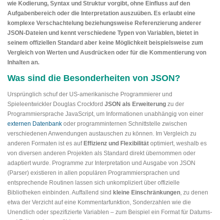
wie Kodierung, Syntax und Struktur vorgibt, ohne Einfluss auf den
Aufgabenbereich oder die Interpretation auszuüben. Es erlaubt eine
komplexe Verschachtelung beziehungsweise Referenzierung anderer
JSON-Dateien und kennt verschiedene Typen von Variablen, bietet in
seinem offiziellen Standard aber keine Möglichkeit beispielsweise zum
Vergleich von Werten und Ausdrücken oder für die Kommentierung von
Inhalten an.
Was sind die Besonderheiten von JSON?
Ursprünglich schuf der US-amerikanische Programmierer und
Spieleentwickler Douglas Crockford
JSON als Erweiterung
zu der
Programmiersprache JavaScript, um Informationen unabhängig von einer
externen Datenbank
oder programminternen Schnittstelle zwischen
verschiedenen Anwendungen austauschen zu können. Im Vergleich zu
anderen Formaten ist es auf
Effizienz und Flexibilität
optimiert, weshalb es
von diversen anderen Projekten als Standard direkt übernommen oder
adaptiert wurde. Programme zur Interpretation und Ausgabe von JSON
(Parser) existieren in allen populären Programmiersprachen und
entsprechende Routinen lassen sich unkompliziert über offizielle
Bibliotheken einbinden. Auffallend sind
kleine Einschränkungen
, zu denen
etwa der Verzicht auf eine Kommentarfunktion, Sonderzahlen wie die
Unendlich oder spezifizierte Variablen – zum Beispiel ein Format für Datums-