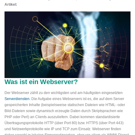
Artikel:
Was ist ein Webserver?
Der Webserver zählt zu den wichtigsten und am häufigsten eingesetzten
Serverdiensten
. Die Aufgabe eines Webservers ist es, die auf dem Server
gespeicherten Inhalte (beispielsweise statischen Dateien wie HTML- oder
Bild-Dateien sowie dynamisch erzeugte Daten durch Skriptsprachen wie
PHP oder Perl) an Clients auszuliefern. Dabei kommen standardisierte
Übertragungsprotokolle HTTP (über Port 80) bzw. HTTPS (über Port 443)
und Netzwerkprotokolle wie IP und TCP zum Einsatz. Webserver finden
daher sowohl in lokalen Firmennetzwerken, aber vor allem als WWW-Dienst