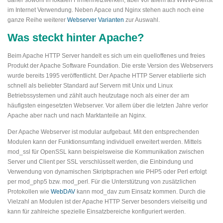
im Internet Verwendung. Neben Apace und Nginx stehen auch noch eine
ganze Reihe weiterer
Webserver Varianten
zur Auswahl.
Was steckt hinter Apache?
Beim Apache HTTP Server handelt es sich um ein quelloffenes und freies
Produkt der Apache Software Foundation. Die erste Version des Webservers
wurde bereits 1995 veröffentlicht. Der Apache HTTP Server etablierte sich
schnell als beliebter Standard auf Servern mit Unix und Linux
Betriebssystemen und zählt auch heutzutage noch als einer der am
häufigsten eingesetzten Webserver. Vor allem über die letzten Jahre verlor
Apache aber nach und nach Marktanteile an Nginx.
Der Apache Webserver ist modular aufgebaut. Mit den entsprechenden
Modulen kann der Funktionsumfang individuell erweitert werden. Mittels
mod_ssl für OpenSSL kann beispielsweise die Kommunikation zwischen
Server und Client per SSL verschlüsselt werden, die Einbindung und
Verwendung von dynamischen Skriptsprachen wie PHP5 oder Perl erfolgt
per mod_php5 bzw. mod_perl. Für die Unterstützung von zusätzlichen
Protokollen wie
WebDAV
kann mod_dav zum Einsatz kommen. Durch die
Vielzahl an Modulen ist der Apache HTTP Server besonders vielseitig und
kann für zahlreiche spezielle Einsatzbereiche konfiguriert werden.