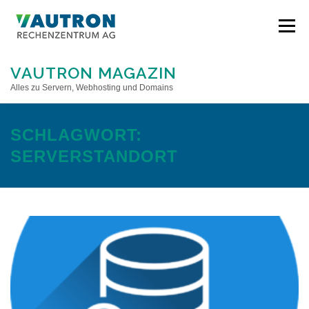
Direkt
zum
Menü
Inhalt
VAUTRON MAGAZIN
Alles zu Servern, Webhosting und Domains
STARTSEITE
SCHLAGWORT:
SERVERSTANDORT