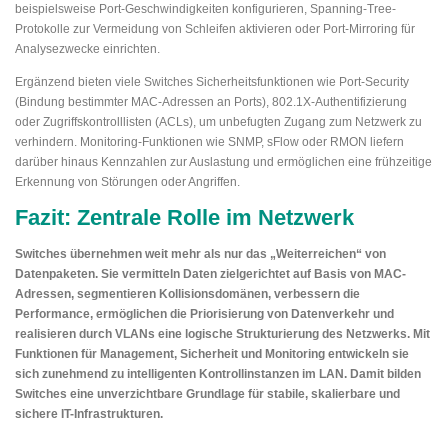
beispielsweise Port-Geschwindigkeiten konfigurieren, Spanning-Tree-
Protokolle zur Vermeidung von Schleifen aktivieren oder Port-Mirroring für
Analysezwecke einrichten.
Ergänzend bieten viele Switches Sicherheitsfunktionen wie Port-Security
(Bindung bestimmter MAC-Adressen an Ports), 802.1X-Authentifizierung
oder Zugriffskontrolllisten (ACLs), um unbefugten Zugang zum Netzwerk zu
verhindern. Monitoring-Funktionen wie SNMP, sFlow oder RMON liefern
darüber hinaus Kennzahlen zur Auslastung und ermöglichen eine frühzeitige
Erkennung von Störungen oder Angriffen.
Fazit: Zentrale Rolle im Netzwerk
Switches übernehmen weit mehr als nur das „Weiterreichen“ von
Datenpaketen. Sie vermitteln Daten zielgerichtet auf Basis von MAC-
Adressen, segmentieren Kollisionsdomänen, verbessern die
Performance, ermöglichen die Priorisierung von Datenverkehr und
realisieren durch VLANs eine logische Strukturierung des Netzwerks. Mit
Funktionen für Management, Sicherheit und Monitoring entwickeln sie
sich zunehmend zu intelligenten Kontrollinstanzen im LAN. Damit bilden
Switches eine unverzichtbare Grundlage für stabile, skalierbare und
sichere IT-Infrastrukturen.