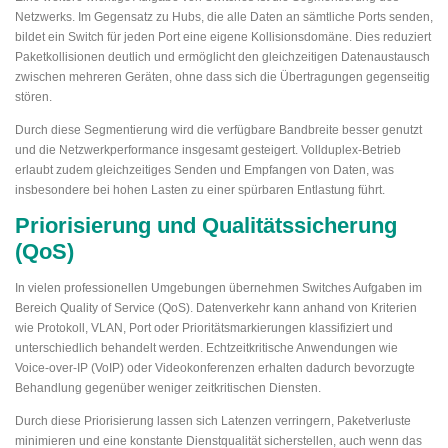
Netzwerks. Im Gegensatz zu Hubs, die alle Daten an sämtliche Ports senden,
bildet ein Switch für jeden Port eine eigene Kollisionsdomäne. Dies reduziert
Paketkollisionen deutlich und ermöglicht den gleichzeitigen Datenaustausch
zwischen mehreren Geräten, ohne dass sich die Übertragungen gegenseitig
stören.
Durch diese Segmentierung wird die verfügbare Bandbreite besser genutzt
und die Netzwerkperformance insgesamt gesteigert. Vollduplex-Betrieb
erlaubt zudem gleichzeitiges Senden und Empfangen von Daten, was
insbesondere bei hohen Lasten zu einer spürbaren Entlastung führt.
Priorisierung und Qualitätssicherung
(QoS)
In vielen professionellen Umgebungen übernehmen Switches Aufgaben im
Bereich Quality of Service (QoS). Datenverkehr kann anhand von Kriterien
wie Protokoll, VLAN, Port oder Prioritätsmarkierungen klassifiziert und
unterschiedlich behandelt werden. Echtzeitkritische Anwendungen wie
Voice-over-IP (VoIP) oder Videokonferenzen erhalten dadurch bevorzugte
Behandlung gegenüber weniger zeitkritischen Diensten.
Durch diese Priorisierung lassen sich Latenzen verringern, Paketverluste
minimieren und eine konstante Dienstqualität sicherstellen, auch wenn das