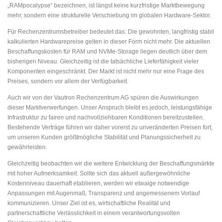
„RAMpocalypse“ bezeichnen, ist längst keine kurzfristige Marktbewegung
mehr, sondern eine strukturelle Verschiebung im globalen Hardware-Sektor.
Für Rechenzentrumsbetreiber bedeutet das: Die gewohnten, langfristig stabil
kalkulierten Hardwarepreise gelten in dieser Form nicht mehr. Die aktuellen
Beschaffungskosten für RAM und NVMe-Storage liegen deutlich über dem
bisherigen Niveau. Gleichzeitig ist die tatsächliche Lieferfähigkeit vieler
Komponenten eingeschränkt. Der Markt ist nicht mehr nur eine Frage des
Preises, sondern vor allem der Verfügbarkeit.
Auch wir von der Vautron Rechenzentrum AG spüren die Auswirkungen
dieser Marktverwerfungen. Unser Anspruch bleibt es jedoch, leistungsfähige
Infrastruktur zu fairen und nachvollziehbaren Konditionen bereitzustellen.
Bestehende Verträge führen wir daher vorerst zu unveränderten Preisen fort,
um unseren Kunden größtmögliche Stabilität und Planungssicherheit zu
gewährleisten.
Gleichzeitig beobachten wir die weitere Entwicklung der Beschaffungsmärkte
mit hoher Aufmerksamkeit. Sollte sich das aktuell außergewöhnliche
Kostenniveau dauerhaft etablieren, werden wir etwaige notwendige
Anpassungen mit Augenmaß, Transparenz und angemessenem Vorlauf
kommunizieren. Unser Ziel ist es, wirtschaftliche Realität und
partnerschaftliche Verlässlichkeit in einem verantwortungsvollen