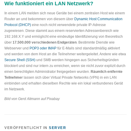
Wie funktioniert ein LAN Netzwerk?
In einem LAN melden sich neue Geräte bei einem zentralen Host wie einem
Router an und bekommen von diesem über
Dynamic Host Communication
Protocol (DHCP)
eine noch nicht verwendete private IP-Adresse
zugewiesen. Diese stammt aus einem reservierten Adressenbereich wie
192.168.X.Y und ermöglicht eine eindeutige Identifizierung von theoretisch
über
17.500.000 verschiedenen Endgeräten
. Bestimmte Dienste wie
Webserver und
POP3 oder IMAP
für E-Mails sind standardmäßig aktiviert
und werden von dem Host an die Teilnehmer weitergeleitet. Andere wie etwa
Secure Shell (SSH)
und SMB werden hingegen aus Sicherheitsgründen
blockiert und sind nur intern zu erreichen, wenn sie nicht zuvor explizit durch
einen berechtigten Administrator freigegeben wurden.
Räumlich entfernte
Teilnehmer
lassen sich über Virtual Private Networks (VPN) in ein LAN
einbinden und erhalten dieselben Rechte wie ein lokal verbundenes Gerät
im Netzwerk.
Bild von Gerd Altmann auf Pixabay
VERÖFFENTLICHT IN
SERVER