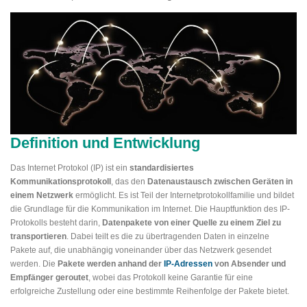
Definition und Entwicklung
Das Internet Protokol (IP) ist ein
standardisiertes
Kommunikationsprotokoll
, das den
Datenaustausch zwischen Geräten in
einem Netzwerk
ermöglicht. Es ist Teil der Internetprotokollfamilie und bildet
die Grundlage für die Kommunikation im Internet. Die Hauptfunktion des IP-
Protokolls besteht darin,
Datenpakete von einer Quelle zu einem Ziel zu
transportieren
. Dabei teilt es die zu übertragenden Daten in einzelne
Pakete auf, die unabhängig voneinander über das Netzwerk gesendet
werden. Die
Pakete werden anhand der
IP-Adressen
von Absender und
Empfänger geroutet
, wobei das Protokoll keine Garantie für eine
erfolgreiche Zustellung oder eine bestimmte Reihenfolge der Pakete bietet.