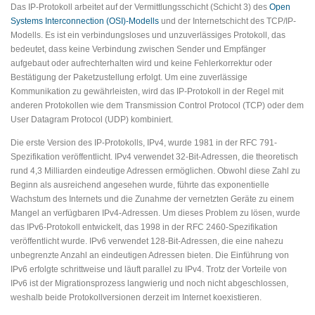
Das IP-Protokoll arbeitet auf der Vermittlungsschicht (Schicht 3) des
Open
Systems Interconnection (OSI)-Modells
und der Internetschicht des TCP/IP-
Modells. Es ist ein verbindungsloses und unzuverlässiges Protokoll, das
bedeutet, dass keine Verbindung zwischen Sender und Empfänger
aufgebaut oder aufrechterhalten wird und keine Fehlerkorrektur oder
Bestätigung der Paketzustellung erfolgt. Um eine zuverlässige
Kommunikation zu gewährleisten, wird das IP-Protokoll in der Regel mit
anderen Protokollen wie dem Transmission Control Protocol (TCP) oder dem
User Datagram Protocol (UDP) kombiniert.
Die erste Version des IP-Protokolls, IPv4, wurde 1981 in der RFC 791-
Spezifikation veröffentlicht. IPv4 verwendet 32-Bit-Adressen, die theoretisch
rund 4,3 Milliarden eindeutige Adressen ermöglichen. Obwohl diese Zahl zu
Beginn als ausreichend angesehen wurde, führte das exponentielle
Wachstum des Internets und die Zunahme der vernetzten Geräte zu einem
Mangel an verfügbaren IPv4-Adressen. Um dieses Problem zu lösen, wurde
das IPv6-Protokoll entwickelt, das 1998 in der RFC 2460-Spezifikation
veröffentlicht wurde. IPv6 verwendet 128-Bit-Adressen, die eine nahezu
unbegrenzte Anzahl an eindeutigen Adressen bieten. Die Einführung von
IPv6 erfolgte schrittweise und läuft parallel zu IPv4. Trotz der Vorteile von
IPv6 ist der Migrationsprozess langwierig und noch nicht abgeschlossen,
weshalb beide Protokollversionen derzeit im Internet koexistieren.