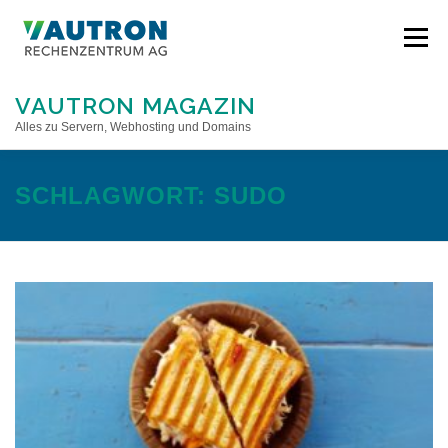
Direkt
zum
Menü
Inhalt
VAUTRON MAGAZIN
Alles zu Servern, Webhosting und Domains
STARTSEITE
SCHLAGWORT:
SUDO