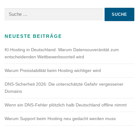
a
Suche
g
nach:
s
n
a
NEUESTE BEITRÄGE
v
KI-Hosting in Deutschland: Warum Datensouveränität zum
i
entscheidenden Wettbewerbsvorteil wird
g
a
Warum Preisstabilität beim Hosting wichtiger wird
t
DNS-Sicherheit 2026: Die unterschätzte Gefahr vergessener
i
Domains
o
n
Wenn ein DNS-Fehler plötzlich halb Deutschland offline nimmt
Warum Support beim Hosting neu gedacht werden muss