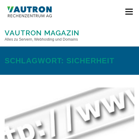
Direkt
zum
Menü
Inhalt
VAUTRON MAGAZIN
Alles zu Servern, Webhosting und Domains
STARTSEITE
SCHLAGWORT:
SICHERHEIT