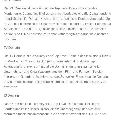
Die ME Domain ist die country-code Top Level Domain des Landes
Montenegro. Da „me“ im Englischen „mich“ bedeutet wird die Domainendung
hauptsächlich für Domain Hacks und als persönliche Domain verwendet. So
nutzen beispielsweise der Chat Service meet.me oder der Online Lebenslauf
Service about.me die TLD, sowie zahlreiche Privatpersonen, die sich eine
persönliche E-Mail Adresse im Format Vorname@Nachname.me einrichten
möchten.
TV Domain
Die TV Domain ist die country-code Top Level Domain des Inselstaats Tuvalu
im Pazifischen Ozean. Da „TV“ jedoch eine international geläufige
Abkürzung für „Television“ ist, ist die Domainendung in erster Linie für
Unternehmen und Organisationen aus dem Film- und Fernseh- Bereich
interessant. So nutzt beispielsweise das Schweizer Fernsehen die Domain
sf.tv oder das bekannte deutsche Nachrichtenmagazin ist unter stern.tv zu
erreichen.
IO Domain
Die IO Domain ist die country-code Top Level Domain des Britischen
Territoriums im Indischen Ozean, einem Überseegebiet, das sich aus
mehreren Inseln zusammensetzt, die gar nicht bewohnt sind. Da „IO“ aber