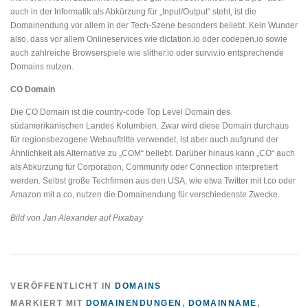
auch in der Informatik als Abkürzung für „Input/Output“ steht, ist die
Domainendung vor allem in der Tech-Szene besonders beliebt. Kein Wunder
also, dass vor allem Onlineservices wie dictation.io oder codepen.io sowie
auch zahlreiche Browserspiele wie slither.io oder surviv.io entsprechende
Domains nutzen.
CO Domain
Die CO Domain ist die country-code Top Level Domain des
südamerikanischen Landes Kolumbien. Zwar wird diese Domain durchaus
für regionsbezogene Webauftritte verwendet, ist aber auch aufgrund der
Ähnlichkeit als Alternative zu „COM“ beliebt. Darüber hinaus kann „CO“ auch
als Abkürzung für Corporation, Community oder Connection interpretiert
werden. Selbst große Techfirmen aus den USA, wie etwa Twitter mit t.co oder
Amazon mit a.co, nutzen die Domainendung für verschiedenste Zwecke.
Bild von Jan Alexander auf Pixabay
VERÖFFENTLICHT IN
DOMAINS
MARKIERT MIT
DOMAINENDUNGEN
,
DOMAINNAME
,