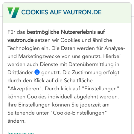
COOKIES AUF VAUTRON.DE
Für das
bestmögliche Nutzererlebnis auf
vautron.de
setzen wir Cookies und ähnliche
Technologien ein. Die Daten werden für Analyse-
und Marketingzwecke von uns genutzt. Hierbei
werden auch Dienste mit Datenübermittlung in
COM DOMAIN GÜNSTIG
Drittländer
genutzt. Die Zustimmung erfolgt
REGISTRIEREN
durch den Klick auf die Schaltfläche
"Akzeptieren". Durch klick auf "Einstellungen"
Registrieren Sie COM Domains günstig bei der
können Cookies individuell abgelehnt werden.
Vautron Rechenzentrum AG und sicher Sie sich Ihren
Ihre Einstellungen können Sie jederzeit am
Wunschnamen unter der beliebtesten
Seitenende unter "Cookie-Einstellungen"
Domainendung der Welt. Profitieren Sie bei uns
ändern.
nicht nur von attraktiven Konditionen, sondern auch
von umfangreichen Funktionen bei der
Impressum