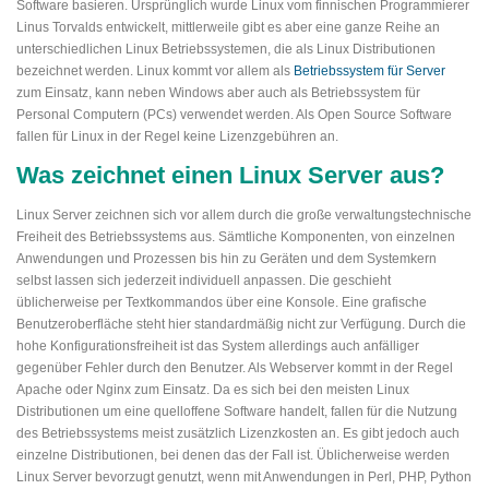
Software basieren. Ursprünglich wurde Linux vom finnischen Programmierer
Linus Torvalds entwickelt, mittlerweile gibt es aber eine ganze Reihe an
unterschiedlichen Linux Betriebssystemen, die als Linux Distributionen
bezeichnet werden. Linux kommt vor allem als
Betriebssystem für Server
zum Einsatz, kann neben Windows aber auch als Betriebssystem für
Personal Computern (PCs) verwendet werden. Als Open Source Software
fallen für Linux in der Regel keine Lizenzgebühren an.
Was zeichnet einen Linux Server aus?
Linux Server zeichnen sich vor allem durch die große verwaltungstechnische
Freiheit des Betriebssystems aus. Sämtliche Komponenten, von einzelnen
Anwendungen und Prozessen bis hin zu Geräten und dem Systemkern
selbst lassen sich jederzeit individuell anpassen. Die geschieht
üblicherweise per Textkommandos über eine Konsole. Eine grafische
Benutzeroberfläche steht hier standardmäßig nicht zur Verfügung. Durch die
hohe Konfigurationsfreiheit ist das System allerdings auch anfälliger
gegenüber Fehler durch den Benutzer. Als Webserver kommt in der Regel
Apache oder Nginx zum Einsatz. Da es sich bei den meisten Linux
Distributionen um eine quelloffene Software handelt, fallen für die Nutzung
des Betriebssystems meist zusätzlich Lizenzkosten an. Es gibt jedoch auch
einzelne Distributionen, bei denen das der Fall ist. Üblicherweise werden
Linux Server bevorzugt genutzt, wenn mit Anwendungen in Perl, PHP, Python