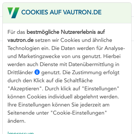
COOKIES AUF VAUTRON.DE
Für das
bestmögliche Nutzererlebnis auf
vautron.de
setzen wir Cookies und ähnliche
Technologien ein. Die Daten werden für Analyse-
und Marketingzwecke von uns genutzt. Hierbei
werden auch Dienste mit Datenübermittlung in
DOMAINKOSTEN
Drittländer
genutzt. Die Zustimmung erfolgt
Die Domainkosten sind ein wichtiger Kostenfaktor
durch den Klick auf die Schaltfläche
für Selbstständige und Unternehmen, deren
"Akzeptieren". Durch klick auf "Einstellungen"
Geschäftsmodelle auf Webprojekten basieren.
können Cookies individuell abgelehnt werden.
Gerade bei umfangreichen Domainportfolios kann
Ihre Einstellungen können Sie jederzeit am
es hierbei schnell um ein hohes Budget gehen.
Seitenende unter "Cookie-Einstellungen"
Entscheiden Sie sich daher für die attraktiven
ändern.
Angebote der Vautron Rechenzentrum AG, um die
Impressum