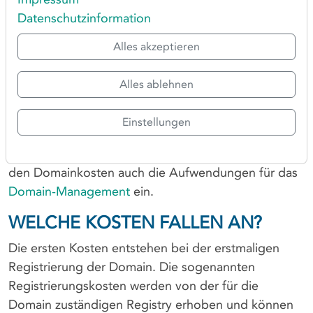
Domainkosten so gering wie möglich zu halten.
Datenschutzinformation
WAS SIND DOMAINKOSTEN?
Alles akzeptieren
Unter dem Begriff Domainkosten lassen sich
sämtliche Kosten zusammenfassen, die für den
Alles ablehnen
Betrieb einer Internetdomain anfallen. Diese fangen
bereits bei der Registrierung des
Wunschnamens
an
Einstellungen
und setzen sich kontinuierlich bei der jährlichen
Verlängerung der Domains fort. Zudem fließen bei
den Domainkosten auch die Aufwendungen für das
Domain-Management
ein.
WELCHE KOSTEN FALLEN AN?
Die ersten Kosten entstehen bei der erstmaligen
Registrierung der Domain. Die sogenannten
Registrierungskosten werden von der für die
Domain zuständigen Registry erhoben und können