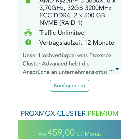
AMD Ryzen™ 5 5600X, 6 x
3,70GHz, 32GB 3200MHz
ECC DDR4, 2 x 500 GB
NVME (RAID 1)
Traffic Unlimited
Vertragslaufzeit 12 Monate
Unser Hochverfügbarkeits Proxmox
Cluster Advanced hebt die
Ansprüche an unternehmenskritische
Infrastrukturen auf das nächste Level.
Konfigurieren
Unser Cluster optimiert die
Ressourcennutzung, minimiert
Ausfallrisiken und gewährleistet eine
PROXMOX-CLUSTER
PREMIUM
kontinuierliche Bereitstellung von
Services durch die intelligente
Verteilung von Arbeitslasten auf
459,00
Ab
€ / Monat