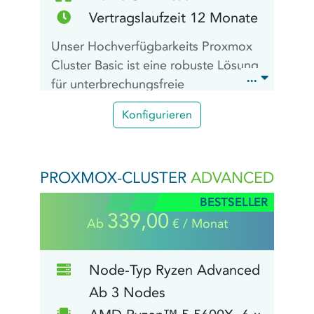
Vertragslaufzeit 12 Monate
Unser Hochverfügbarkeits Proxmox
Cluster Basic ist eine robuste Lösung
für unterbrechungsfreie
Betriebskontinuität, die es
Konfigurieren
ermöglicht, virtuelle Maschinen und
Anwendungen ohne Ausfallzeiten zu
betreiben. Sie können so von einer
PROXMOX-CLUSTER
ADVANCED
zuverlässigen Infrastruktur
profitieren.
BESTSELLER
339,00
Ab
€ / Monat
Node-Typ Ryzen Advanced
Ab 3 Nodes