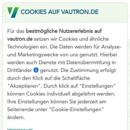
COOKIES AUF VAUTRON.DE
Für das
bestmögliche Nutzererlebnis auf
vautron.de
setzen wir Cookies und ähnliche
Technologien ein. Die Daten werden für Analyse-
UNSER TIPP
und Marketingzwecke von uns genutzt. Hierbei
werden auch Dienste mit Datenübermittlung in
Drittländer
genutzt. Die Zustimmung erfolgt
durch den Klick auf die Schaltfläche
PROXMOX-CLUSTER
"Akzeptieren". Durch klick auf "Einstellungen"
ADVANCED
können Cookies individuell abgelehnt werden.
Ihre Einstellungen können Sie jederzeit am
339,00
Ab
€ / Monat
Seitenende unter "Cookie-Einstellungen"
ändern.
Unlimited Traffic
Impressum