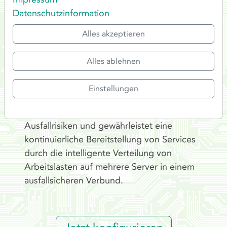
Datenschutzinformation
Jetzt konfigurieren
Alles akzeptieren
Unser Hochverfügbarkeits Proxmox Cluster
Alles ablehnen
Advanced hebt die Ansprüche an
unternehmenskritische Infrastrukturen auf
Einstellungen
das nächste Level. Unser Cluster optimiert
die Ressourcennutzung, minimiert
Ausfallrisiken und gewährleistet eine
kontinuierliche Bereitstellung von Services
durch die intelligente Verteilung von
Arbeitslasten auf mehrere Server in einem
ausfallsicheren Verbund.