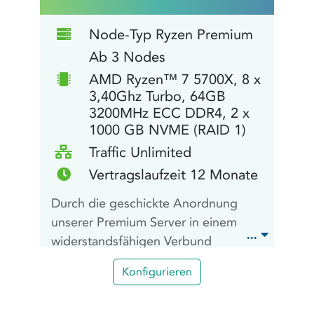
mehrere Server in einem
ausfallsicheren Verbund.
Node-Typ Ryzen Premium
Ab 3 Nodes
AMD Ryzen™ 7 5700X, 8 x
3,40Ghz Turbo, 64GB
3200MHz ECC DDR4, 2 x
1000 GB NVME (RAID 1)
Traffic Unlimited
Vertragslaufzeit 12 Monate
Durch die geschickte Anordnung
unserer Premium Server in einem
widerstandsfähigen Verbund
maximiert unser der Proxmox Cluster
Konfigurieren
Ultra die Ressourcennutzung durch
optimierte Lastenverteilung und