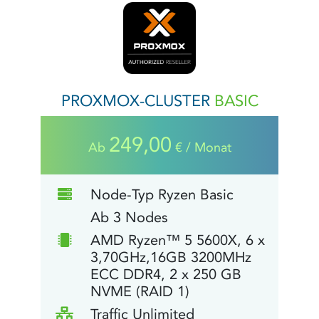
PROXMOX-CLUSTER
BASIC
249,00
Ab
€ / Monat
Node-Typ Ryzen Basic
Ab 3 Nodes
AMD Ryzen™ 5 5600X, 6 x
3,70GHz,16GB 3200MHz
ECC DDR4, 2 x 250 GB
NVME (RAID 1)
Traffic Unlimited