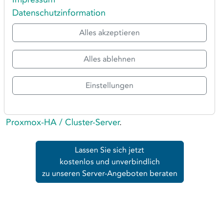
hervorragende Leistungswerte liefern wird, sondern
Datenschutzinformation
auch Lastspitzen problemlos abfangen kann. Des
Weiteren lassen sich mit unseren HighClass
Alles akzeptieren
Produkten optimal hochverfügbare und skalierbare
Lösungen aufstellen.
Alles ablehnen
Gern konzipieren wir diese Systeme individuell nach
Einstellungen
Ihrem Bedarf.
Erfahren Sie hierzu mehr unter unserer Rubrik
Proxmox-HA / Cluster-Server
.
Lassen Sie sich jetzt
kostenlos und unverbindlich
zu unseren Server-Angeboten beraten