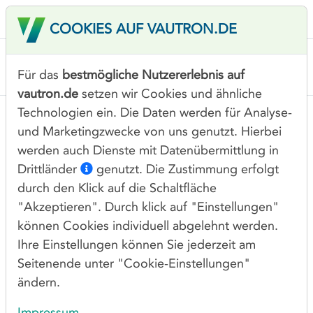
COOKIES AUF VAUTRON.DE
Für das
bestmögliche Nutzererlebnis auf
vautron.de
setzen wir Cookies und ähnliche
Technologien ein. Die Daten werden für Analyse-
und Marketingzwecke von uns genutzt. Hierbei
werden auch Dienste mit Datenübermittlung in
HIGHCLASS SERVER
Drittländer
genutzt. Die Zustimmung erfolgt
Parallel zu der steigenden Anzahl an
durch den Klick auf die Schaltfläche
Möglichkeiten von Softwarelösungen steigen
"Akzeptieren". Durch klick auf "Einstellungen"
können Cookies individuell abgelehnt werden.
auch deren Anforderungen.
Ihre Einstellungen können Sie jederzeit am
Um diesem leistungsspezifischen Anspruch gerecht
Seitenende unter "Cookie-Einstellungen"
zu werden, haben wir Serversysteme konzipiert, bei
ändern.
denen Ihre Software nicht nur im Normalbetrieb
Impressum