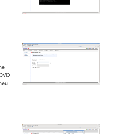
che
 DVD
 neu