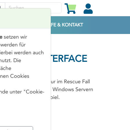
SERVICES
HILFE &
KONTAKT
e
setzen wir
 werden für
ierbei werden auch
GEMENT INTERFACE
utzt. Die
läche
önnen Cookies
s, bietet IPMI nicht nur im Rescue Fall
die Administration von Windows Servern
ende unter "Cookie-
ualMedia zum Kinderspiel.