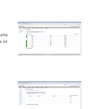
eite
 ist