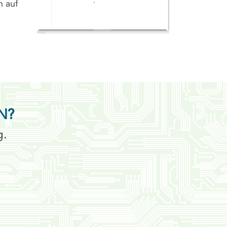
n auf
N?
g.