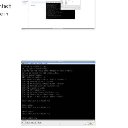
nfach
e in