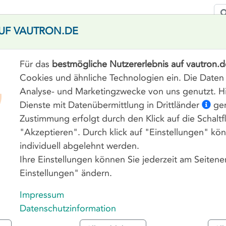
UF VAUTRON.DE
SERVER
DOMAINS
CLOUD-SPACE
Für das
bestmögliche Nutzererlebnis auf vautron.d
Cookies und ähnliche Technologien ein. Die Daten
Analyse- und Marketingzwecke von uns genutzt. H
TELLIGENT PLATFORM MANA
Dienste mit Datenübermittlung in Drittländer
gen
MI)
Zustimmung erfolgt durch den Klick auf die Schaltf
"Akzeptieren". Durch klick auf "Einstellungen" k
verschiedene, weiter unten genauer aufgeführte Feature
individuell abgelehnt werden.
ale Möglichkeit zur schnellen Problembehebung. Auch 
Ihre Einstellungen können Sie jederzeit am Seiten
durch Funktionen wie grafische RemoteConsole und Virt
Einstellungen" ändern.
Impressum
Datenschutzinformation