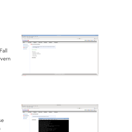
Fall
rvern
se
n