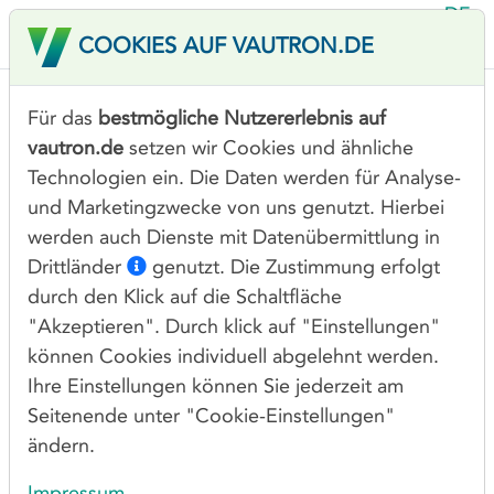
DE
COOKIES AUF VAUTRON.DE
EN
Für das
bestmögliche Nutzererlebnis auf
vautron.de
setzen wir Cookies und ähnliche
Technologien ein. Die Daten werden für Analyse-
PROVIDERWECHSEL
und Marketingzwecke von uns genutzt. Hierbei
(Domain Transfer)
werden auch Dienste mit Datenübermittlung in
LÖSCHUNG
Drittländer
genutzt. Die Zustimmung erfolgt
durch den Klick auf die Schaltfläche
(Domain Close)
"Akzeptieren". Durch klick auf "Einstellungen"
WIEDERHERSTELLUNG
können Cookies individuell abgelehnt werden.
(Domain Restore)
Ihre Einstellungen können Sie jederzeit am
Seitenende unter "Cookie-Einstellungen"
Diese Seite und Ihre Funktionen
ändern.
betreffen ausschließlich Domains, welche
Impressum