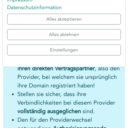
derzeit bei der Vautron Rechenzentrum AG
Datenschutzinformation
gehostet
werden!
Alles akzeptieren
Alles ablehnen
SIE SIND DER EINGETRAGENE
DOMAINEIGENTÜMER?
Einstellungen
Bitte kontaktieren sie immer zunächst
ihren direkten Vertragspartner
, also den
Provider, bei welchem sie ursprünglich
ihre Domain registriert haben!
Stellen sie sicher, dass ihre
Verbindlichkeiten bei diesem Provider
vollständig ausgeglichen
sind.
Den für den Providerwechsel